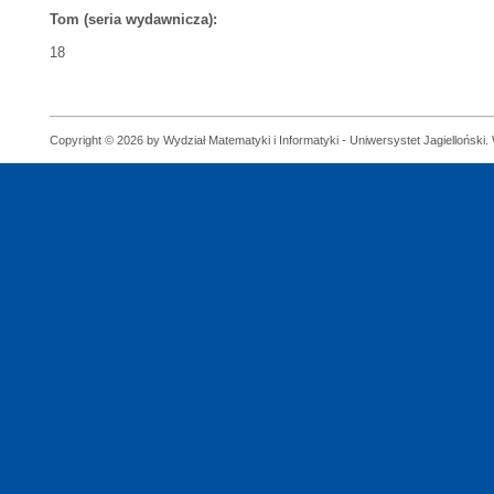
Tom (seria wydawnicza):
18
Copyright © 2026 by Wydział Matematyki i Informatyki - Uniwersystet Jagielloński