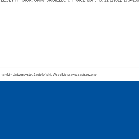
ZESZYTY NAUK. UNIW. JAGIELLOŃ. PRACE MAT. no. 22 (1981), 173--18
matyki - Uniwersystet Jagielloński. Wszelkie prawa zastrzeżone.