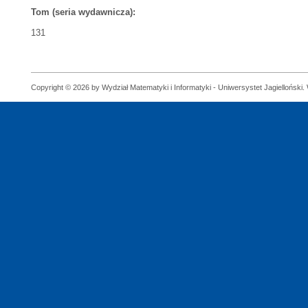
Tom (seria wydawnicza):
131
Copyright © 2026 by Wydział Matematyki i Informatyki - Uniwersystet Jagielloński