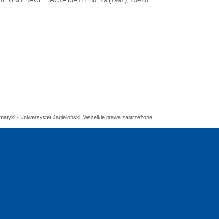
II. UNIV. IAGEL. ACTA MATH. no. 29 (1992), 25--28
matyki - Uniwersystet Jagielloński. Wszelkie prawa zastrzeżone.