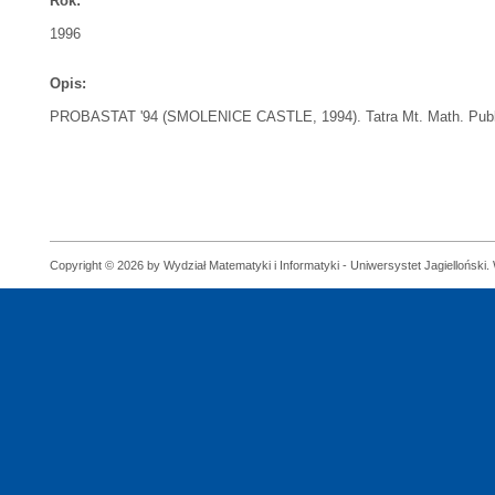
Rok:
1996
Opis:
PROBASTAT '94 (SMOLENICE CASTLE, 1994). Tatra Mt. Math. Publ. 
Copyright © 2026 by Wydział Matematyki i Informatyki - Uniwersystet Jagielloński