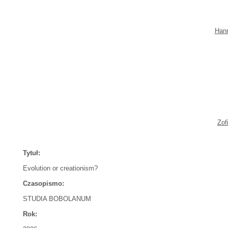
Han
Zof
Tytuł:
Evolution or creationism?
Czasopismo:
STUDIA BOBOLANUM
Rok: