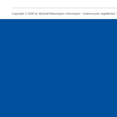
Copyright © 2026 by Wydział Matematyki i Informatyki - Uniwersystet Jagielloński