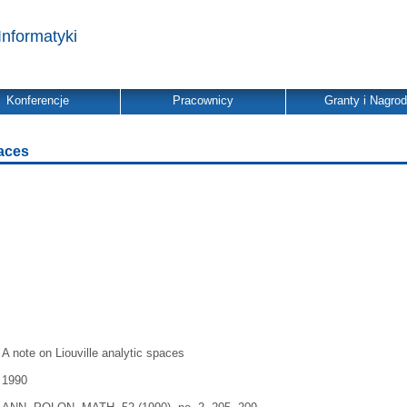
Informatyki
Konferencje
Pracownicy
Granty i Nagro
paces
A note on Liouville analytic spaces
1990