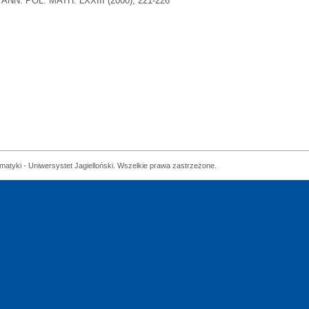
ANN. POL. MATH. LXXIII (2000), 221-226
matyki - Uniwersystet Jagielloński. Wszelkie prawa zastrzeżone.