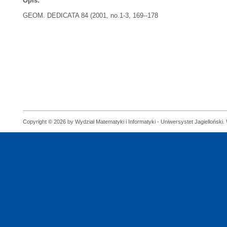
Opis:
GEOM. DEDICATA 84 (2001, no.1-3, 169--178
Copyright © 2026 by Wydział Matematyki i Informatyki - Uniwersystet Jagielloński