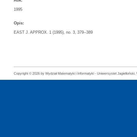
Rok:
1995
Opis:
EAST J. APPROX. 1 (1995), no. 3, 379--389
Copyright © 2026 by Wydział Matematyki i Informatyki - Uniwersystet Jagielloński