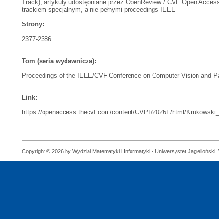
Track), artykuły udostępniane przez OpenReview / CVF Open Access [
trackiem specjalnym, a nie pełnymi proceedings IEEE
Strony:
2377-2386
Tom (seria wydawnicza):
Proceedings of the IEEE/CVF Conference on Computer Vision and Pa
Link:
https://openaccess.thecvf.com/content/CVPR2026F/html/Krukowsk
Copyright © 2026 by Wydział Matematyki i Informatyki - Uniwersystet Jagielloński