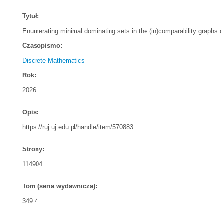
Tytuł:
Enumerating minimal dominating sets in the (in)comparability graphs
Czasopismo:
Discrete Mathematics
Rok:
2026
Opis:
https://ruj.uj.edu.pl/handle/item/570883
Strony:
114904
Tom (seria wydawnicza):
349:4