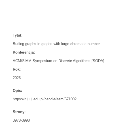
Tytuł:
Burling graphs in graphs with large chromatic number
Konferencja:
ACM/SIAM Symposium on Discrete Algorithms [SODA]
Rok:
2026
Opis:
https://ruj.uj.edu.pl/handle/item/571002
Strony:
3978-3998