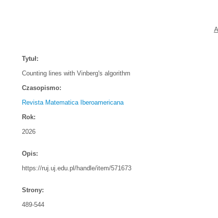
A
Tytuł:
Counting lines with Vinberg's algorithm
Czasopismo:
Revista Matematica Iberoamericana
Rok:
2026
Opis:
https://ruj.uj.edu.pl/handle/item/571673
Strony:
489-544