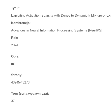
Tytuł:
Exploiting Activation Sparsity with Dense to Dynamic-k Mixture-of-E
Konferencja:
Advances in Neural Information Processing Systems [NeurIPS]
Rok:
2024
Opis:
ruj
Strony:
43245-43273
Tom (seria wydawnicza):
37