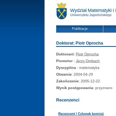
Wydział Matematyki i 
Uniwersytetu Jagiellońskiego
Publikacje
Doktorat: Piotr Oprocha
Doktorant
:
Piotr Oprocha
Promotor
-
Jerzy Ombach
Dyscyplina
- matematyka
Otwarcie
: 2004-04-29
Zakończenie
: 2005-12-22
Wynik postępowania
: przyznano
Recenzenci
Recenzent / Członek komisji