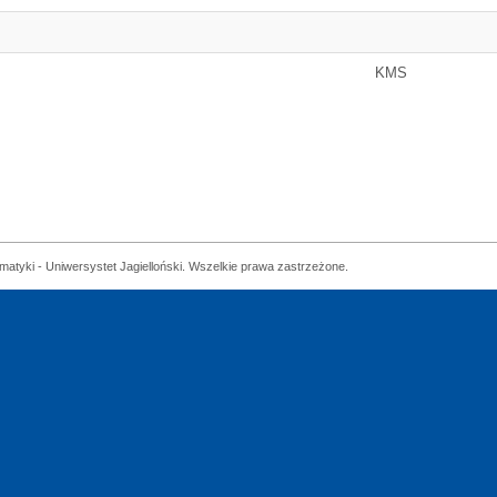
KMS
matyki - Uniwersystet Jagielloński. Wszelkie prawa zastrzeżone.