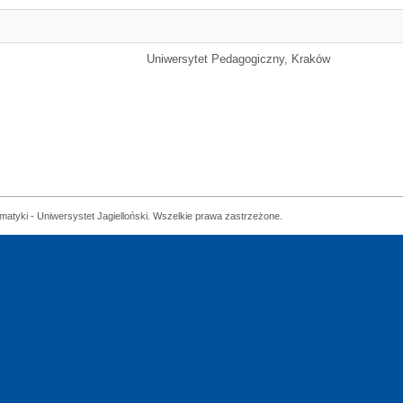
Uniwersytet Pedagogiczny, Kraków
matyki - Uniwersystet Jagielloński. Wszelkie prawa zastrzeżone.