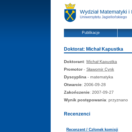
Wydział Matematyki i 
Uniwersytetu Jagiellońskiego
Publikacje
Doktorat: Michał Kapustka
Doktorant
:
Michał Kapustka
Promotor
-
Sławomir Cynk
Dyscyplina
- matematyka
Otwarcie
: 2006-09-28
Zakończenie
: 2007-09-27
Wynik postępowania
: przyznano
Recenzenci
Recenzent / Członek komisji