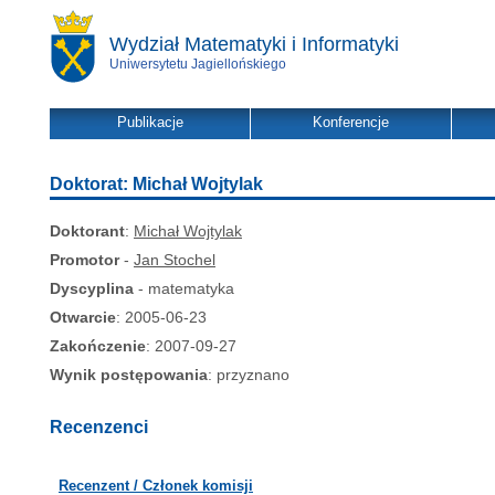
Wydział Matematyki i Informatyki
Uniwersytetu Jagiellońskiego
Publikacje
Konferencje
Doktorat: Michał Wojtylak
Doktorant
:
Michał Wojtylak
Promotor
-
Jan Stochel
Dyscyplina
- matematyka
Otwarcie
: 2005-06-23
Zakończenie
: 2007-09-27
Wynik postępowania
: przyznano
Recenzenci
Recenzent / Członek komisji