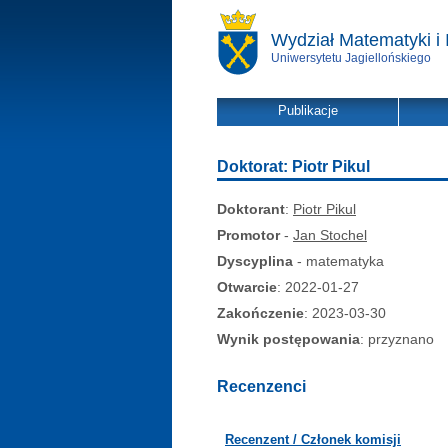
Wydział Matematyki i 
Uniwersytetu Jagiellońskiego
Publikacje
Doktorat: Piotr Pikul
Doktorant
:
Piotr Pikul
Promotor
-
Jan Stochel
Dyscyplina
- matematyka
Otwarcie
: 2022-01-27
Zakończenie
: 2023-03-30
Wynik postępowania
: przyznano
Recenzenci
Recenzent / Członek komisji