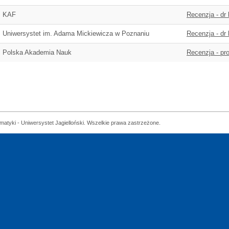
KAF
Recenzja - dr
Uniwersystet im. Adama Mickiewicza w Poznaniu
Recenzja - dr
Polska Akademia Nauk
Recenzja - pro
matyki - Uniwersystet Jagielloński. Wszelkie prawa zastrzeżone.