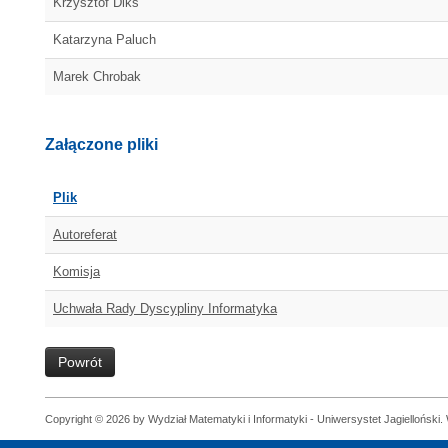
Krzysztof Diks
Katarzyna Paluch
Marek Chrobak
Załączone pliki
Plik
Autoreferat
Komisja
Uchwała Rady Dyscypliny Informatyka
Powrót
Copyright © 2026 by Wydział Matematyki i Informatyki - Uniwersystet Jagielloński