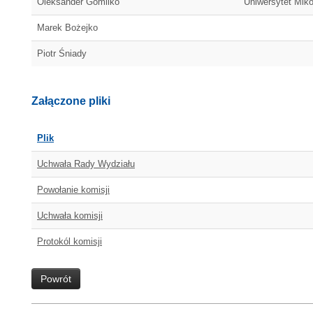
Oleksander Gomilko
Uniwersytet Miko
Marek Bożejko
Piotr Śniady
Załączone pliki
Plik
Uchwała Rady Wydziału
Powołanie komisji
Uchwała komisji
Protokól komisji
Powrót