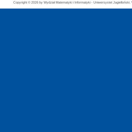
Copyright © 2026 by Wydział Matematyki i Informatyki - Uniwersystet Jagielloński