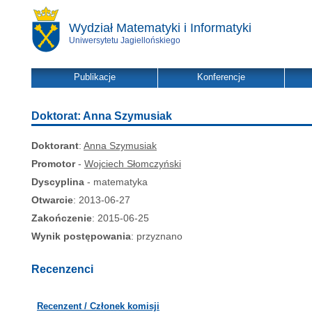
Wydział Matematyki i Informatyki
Uniwersytetu Jagiellońskiego
Publikacje
Konferencje
Doktorat: Anna Szymusiak
Doktorant
:
Anna Szymusiak
Promotor
-
Wojciech Słomczyński
Dyscyplina
- matematyka
Otwarcie
: 2013-06-27
Zakończenie
: 2015-06-25
Wynik postępowania
: przyznano
Recenzenci
Recenzent / Członek komisji