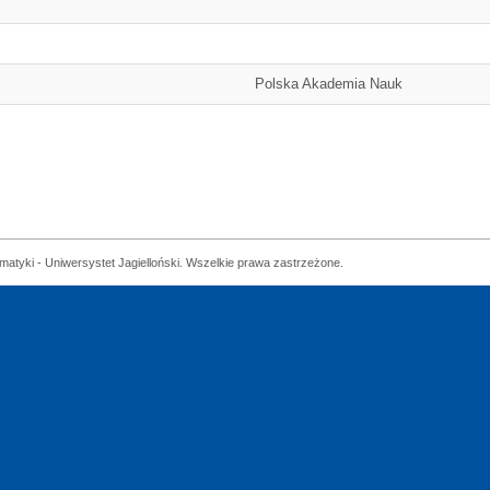
Polska Akademia Nauk
matyki - Uniwersystet Jagielloński. Wszelkie prawa zastrzeżone.