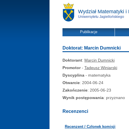
Wydział Matematyki i 
Uniwersytetu Jagiellońskiego
Publikacje
Doktorat: Marcin Dumnicki
Doktorant
:
Marcin Dumnicki
Promotor
-
Tadeusz Winiarski
Dyscyplina
- matematyka
Otwarcie
: 2004-06-24
Zakończenie
: 2005-06-23
Wynik postępowania
: przyznano
Recenzenci
Recenzent / Członek komisji