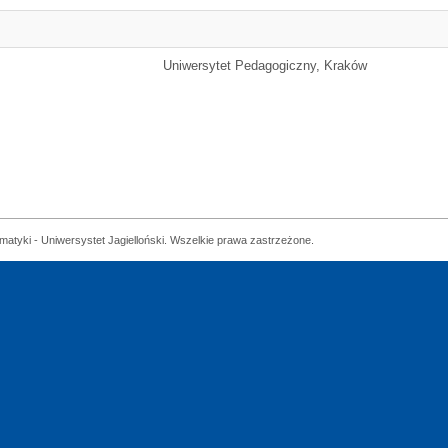
Uniwersytet Pedagogiczny, Kraków
matyki - Uniwersystet Jagielloński. Wszelkie prawa zastrzeżone.