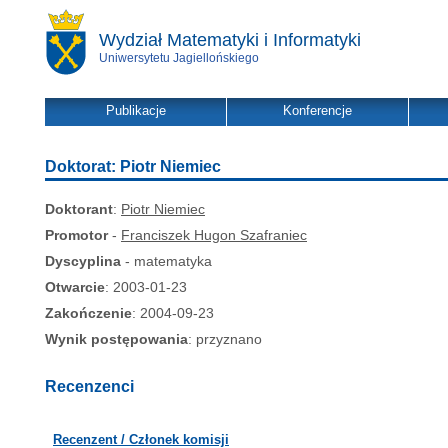
Wydział Matematyki i Informatyki
Uniwersytetu Jagiellońskiego
Publikacje
Konferencje
Doktorat: Piotr Niemiec
Doktorant
:
Piotr Niemiec
Promotor
-
Franciszek Hugon Szafraniec
Dyscyplina
- matematyka
Otwarcie
: 2003-01-23
Zakończenie
: 2004-09-23
Wynik postępowania
: przyznano
Recenzenci
Recenzent / Członek komisji