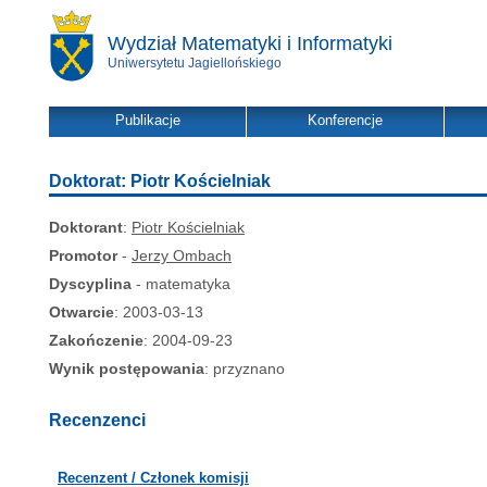
Wydział Matematyki i Informatyki
Uniwersytetu Jagiellońskiego
Publikacje
Konferencje
Doktorat: Piotr Kościelniak
Doktorant
:
Piotr Kościelniak
Promotor
-
Jerzy Ombach
Dyscyplina
- matematyka
Otwarcie
: 2003-03-13
Zakończenie
: 2004-09-23
Wynik postępowania
: przyznano
Recenzenci
Recenzent / Członek komisji