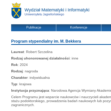
Wydział Matematyki i Informatyki
Uniwersytetu Jagiellońskiego
Publikacje
Konferencje
Program stypendialny im. M. Bekkera
Laureat
: Robert Szczelina
Rodzaj uhonorowanej działalności
: inne
Rok
: 2024
Rodzaj
: nagroda
Charakter
: indywidualna
Typ
: krajowa
Instytucja przyznająca
: Narodowa Agencja Wymiany Akademic
Celem Programu jest wsparcie naukowców i nauczycieli akademi
stażu podoktorskiego, prowadzenia badań naukowych lub poz
zagranicznych.