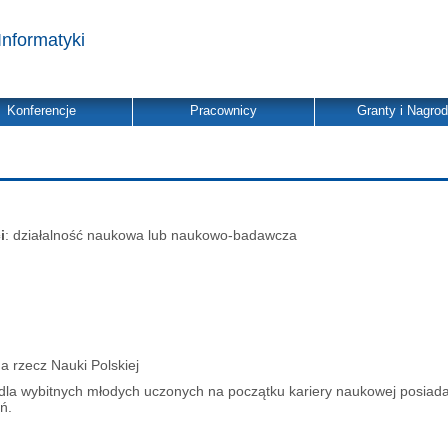
Informatyki
Konferencje
Pracownicy
Granty i Nagro
i
: działalność naukowa lub naukowo-badawcza
a rzecz Nauki Polskiej
dla wybitnych młodych uczonych na początku kariery naukowej posia
ń.