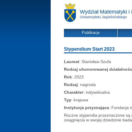
Wydział Matematyki i 
Uniwersytetu Jagiellońskiego
Publikacje
Stypendium Start 2023
Laureat
: Stanisław Szufa
Rodzaj uhonorowanej działalnośc
Rok
: 2023
Rodzaj
: nagroda
Charakter
: indywidualna
Typ
: krajowa
Instytucja przyznająca
: Fundacja n
Roczne stypendia przeznaczone są 
osiągnięcia w swojej dziedzinie bada