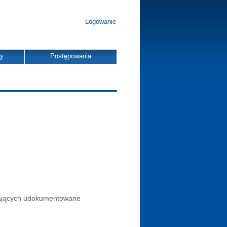
Logowanie
dy
Postępowania
dających udokumentowane