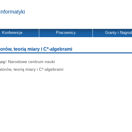
Informatyki
Konferencje
Pracownicy
Granty i Nagro
orów, teorią miary i C*-algebrami
ący:
Narodowe centrum nauki
torów, teorią miary i C*-algebrami