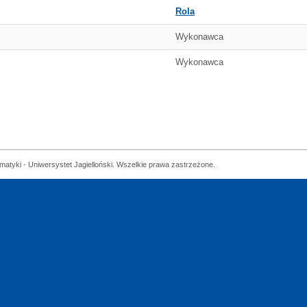
Rola
Wykonawca
Wykonawca
matyki - Uniwersystet Jagielloński. Wszelkie prawa zastrzeżone.