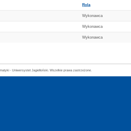
Rola
Wykonawca
Wykonawca
Wykonawca
matyki - Uniwersystet Jagielloński. Wszelkie prawa zastrzeżone.