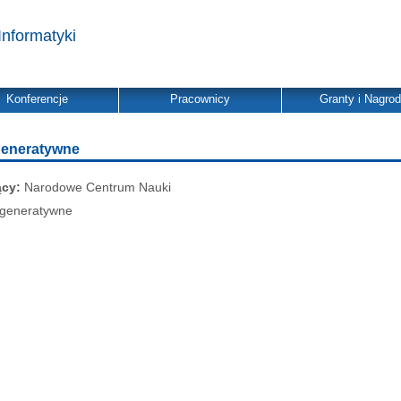
Informatyki
Konferencje
Pracownicy
Granty i Nagro
generatywne
ący:
Narodowe Centrum Nauki
generatywne