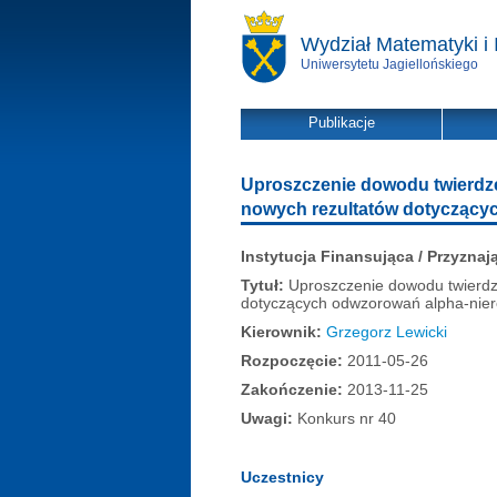
Wydział Matematyki i 
Uniwersytetu Jagiellońskiego
Publikacje
Uproszczenie dowodu twierdze
nowych rezultatów dotyczący
Instytucja Finansująca / Przyznaj
Tytuł:
Uproszczenie dowodu twierdze
dotyczących odwzorowań alpha-nier
Kierownik:
Grzegorz Lewicki
Rozpoczęcie:
2011-05-26
Zakończenie:
2013-11-25
Uwagi:
Konkurs nr 40
Uczestnicy