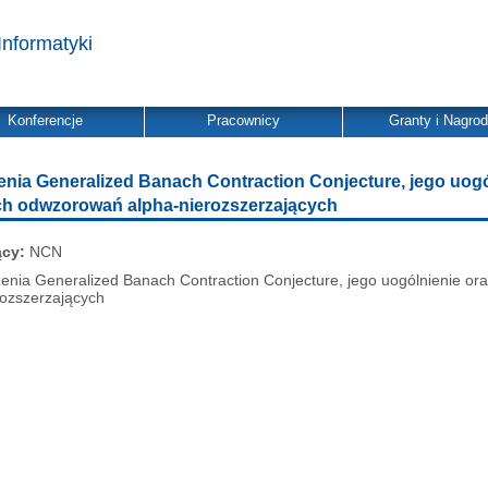
Informatyki
Konferencje
Pracownicy
Granty i Nagro
nia Generalized Banach Contraction Conjecture, jego uogó
ch odwzorowań alpha-nierozszerzających
ący:
NCN
nia Generalized Banach Contraction Conjecture, jego uogólnienie ora
ozszerzających