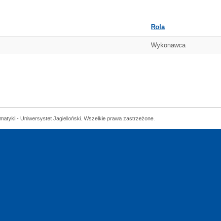
Rola
Wykonawca
matyki - Uniwersystet Jagielloński. Wszelkie prawa zastrzeżone.