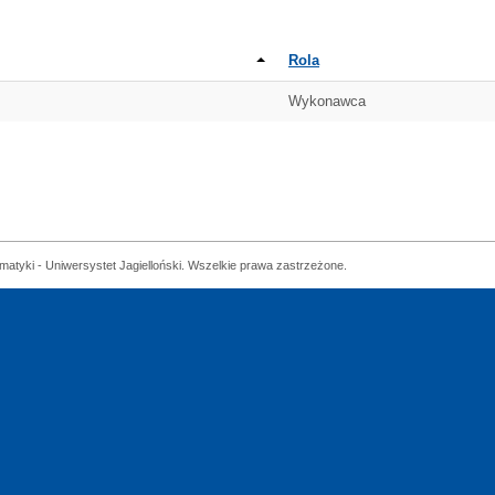
Rola
Wykonawca
matyki - Uniwersystet Jagielloński. Wszelkie prawa zastrzeżone.