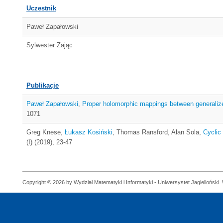
Uczestnik
Paweł Zapałowski
Sylwester Zając
Publikacje
Paweł Zapałowski
,
Proper holomorphic mappings between generalize
1071
Greg Knese,
Łukasz Kosiński
, Thomas Ransford, Alan Sola,
Cyclic
(I) (2019), 23-47
Copyright © 2026 by Wydział Matematyki i Informatyki - Uniwersystet Jagielloński