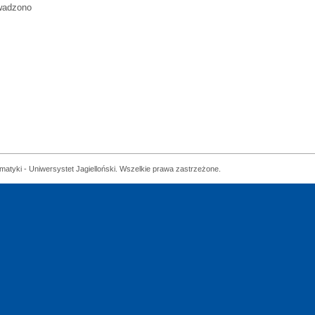
wadzono
matyki - Uniwersystet Jagielloński. Wszelkie prawa zastrzeżone.