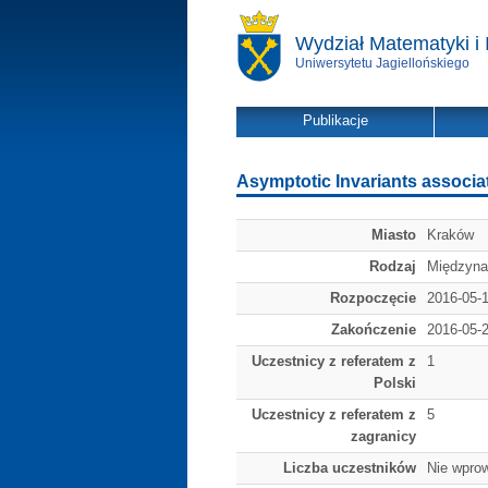
Wydział Matematyki i 
Uniwersytetu Jagiellońskiego
Publikacje
Asymptotic Invariants associat
Miasto
Kraków
Rodzaj
Międzyna
Rozpoczęcie
2016-05-
Zakończenie
2016-05-
Uczestnicy z referatem z
1
Polski
Uczestnicy z referatem z
5
zagranicy
Liczba uczestników
Nie wpro