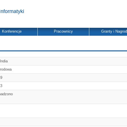
Informatyki
Konferencje
Pracownicy
Granty i Nagro
India
rodowa
19
23
wadzono