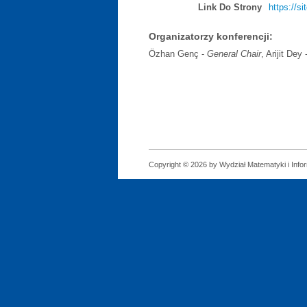
Link Do Strony
https://s
Organizatorzy konferencji:
Özhan Genç -
General Chair
, Arijit Dey 
Copyright © 2026 by Wydział Matematyki i Infor