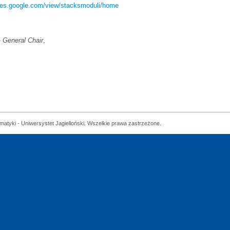
ites.google.com/view/stacksmoduli/home
-
General Chair
,
matyki - Uniwersystet Jagielloński. Wszelkie prawa zastrzeżone.