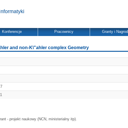
Informatyki
Konferencje
Pracownicy
Granty i Nagro
ahler and non-K\"ahler complex Geometry
27
01
ant - projekt naukowy (NCN, ministerialny itp).