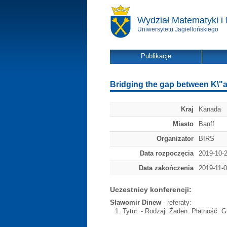
Wydział Matematyki i 
Uniwersytetu Jagiellońskiego
Publikacje
Bridging the gap between K\"
Kraj
Kanada
Miasto
Banff
Organizator
BIRS
Data rozpoczęcia
2019-10-
Data zakończenia
2019-11-
Uczestnicy konferencji:
Sławomir Dinew
- referaty:
Tytuł:
- Rodzaj: Żaden. Płatność: Gr