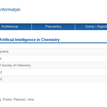
Informatyki
Konferencje
Pracownicy
Granty i Nagro
ficial Intelligence in Chemistry
ytania
e
 Society of Chemistry
02
03
: Poster. Płatność: Inne.