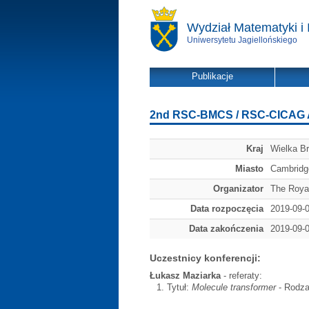
Wydział Matematyki i 
Uniwersytetu Jagiellońskiego
Publikacje
2nd RSC-BMCS / RSC-CICAG Arti
Kraj
Wielka Br
Miasto
Cambridg
Organizator
The Royal
Data rozpoczęcia
2019-09-
Data zakończenia
2019-09-
Uczestnicy konferencji:
Łukasz Maziarka
- referaty:
Tytuł:
Molecule transformer
- Rodzaj