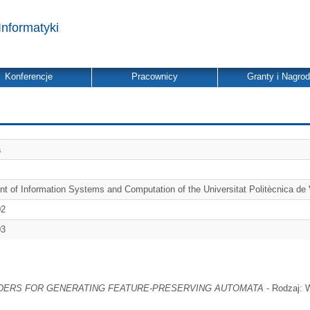
Informatyki
Konferencje
Pracownicy
Granty i Nagro
a
t of Information Systems and Computation of the Universitat Politècnica de 
02
03
ODERS FOR GENERATING FEATURE-PRESERVING AUTOMATA
- Rodzaj: W