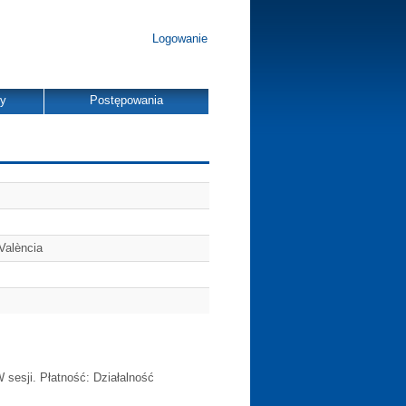
Logowanie
dy
Postępowania
València
 sesji. Płatność: Działalność