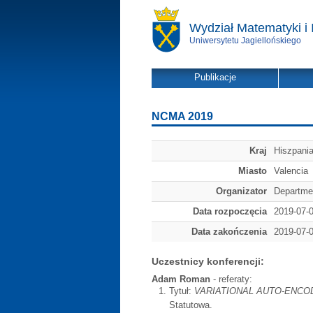
Wydział Matematyki i 
Uniwersytetu Jagiellońskiego
Publikacje
NCMA 2019
Kraj
Hiszpani
Miasto
Valencia
Organizator
Departmen
Data rozpoczęcia
2019-07-
Data zakończenia
2019-07-
Uczestnicy konferencji:
Adam Roman
- referaty:
Tytuł:
VARIATIONAL AUTO-ENC
Statutowa.