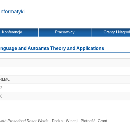
Informatyki
Konferencje
Pracownicy
Granty i Nagro
 Language and Autoamta Theory and Applications
GRLMC
02
06
 with Prescribed Reset Words
- Rodzaj: W sesji. Płatność: Grant.