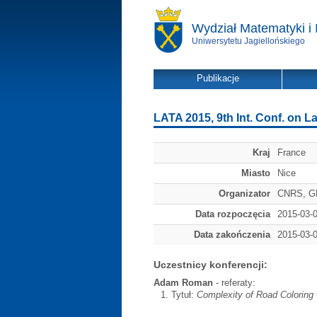
Wydział Matematyki i 
Uniwersytetu Jagiellońskiego
Publikacje
LATA 2015, 9th Int. Conf. on
Kraj
France
Miasto
Nice
Organizator
CNRS, 
Data rozpoczęcia
2015-03-
Data zakończenia
2015-03-
Uczestnicy konferencji:
Adam Roman
- referaty:
Tytuł:
Complexity of Road Coloring