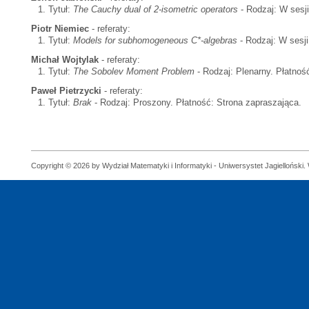
Tytuł:
The Cauchy dual of 2-isometric operators
- Rodzaj: W sesji
Piotr Niemiec
- referaty:
Tytuł:
Models for subhomogeneous C*-algebras
- Rodzaj: W sesji
Michał Wojtylak
- referaty:
Tytuł:
The Sobolev Moment Problem
- Rodzaj: Plenarny. Płatnoś
Paweł Pietrzycki
- referaty:
Tytuł:
Brak
- Rodzaj: Proszony. Płatność: Strona zapraszająca.
Copyright © 2026 by Wydział Matematyki i Informatyki - Uniwersystet Jagielloński