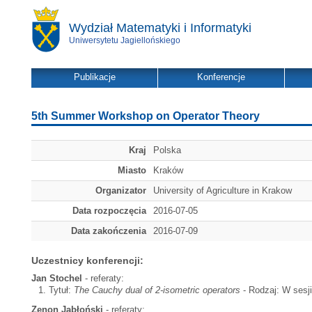
Wydział Matematyki i Informatyki
Uniwersytetu Jagiellońskiego
Publikacje
Konferencje
5th Summer Workshop on Operator Theory
Kraj
Polska
Miasto
Kraków
Organizator
University of Agriculture in Krakow
Data rozpoczęcia
2016-07-05
Data zakończenia
2016-07-09
Uczestnicy konferencji:
Jan Stochel
- referaty:
Tytuł:
The Cauchy dual of 2-isometric operators
- Rodzaj: W sesji
Zenon Jabłoński
- referaty: