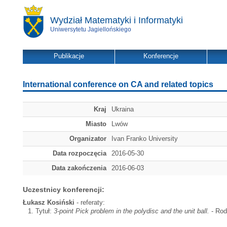
Wydział Matematyki i Informatyki
Uniwersytetu Jagiellońskiego
Publikacje
Konferencje
International conference on CA and related topics
Kraj
Ukraina
Miasto
Lwów
Organizator
Ivan Franko University
Data rozpoczęcia
2016-05-30
Data zakończenia
2016-06-03
Uczestnicy konferencji:
Łukasz Kosiński
- referaty:
Tytuł:
3-point Pick problem in the polydisc and the unit ball.
- Rodz