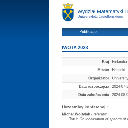
Wydział Matematyki i 
Uniwersytetu Jagiellońskiego
Publikacje
IWOTA 2023
Kraj
Finlandia
Miasto
Helsinki
Organizator
University
Data rozpoczęcia
2024-07-
Data zakończenia
2024-08-
Uczestnicy konferencji:
Michał Wojtylak
- referaty:
Tytuł:
On localisation of spectra of 