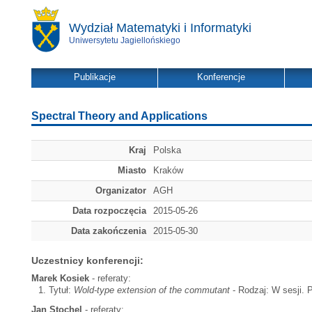
Wydział Matematyki i Informatyki
Uniwersytetu Jagiellońskiego
Publikacje
Konferencje
Spectral Theory and Applications
Kraj
Polska
Miasto
Kraków
Organizator
AGH
Data rozpoczęcia
2015-05-26
Data zakończenia
2015-05-30
Uczestnicy konferencji:
Marek Kosiek
- referaty:
Tytuł:
Wold-type extension of the commutant
- Rodzaj: W sesji. 
Jan Stochel
- referaty: