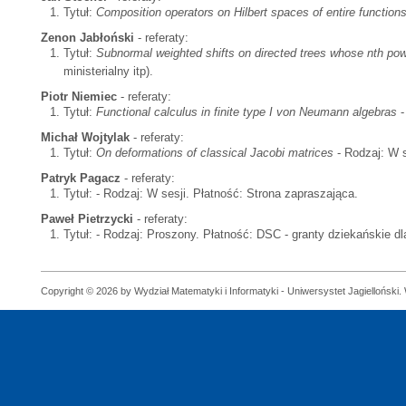
Tytuł:
Composition operators on Hilbert spaces of entire function
Zenon Jabłoński
- referaty:
Tytuł:
Subnormal weighted shifts on directed trees whose nth pow
ministerialny itp).
Piotr Niemiec
- referaty:
Tytuł:
Functional calculus in finite type I von Neumann algebras
-
Michał Wojtylak
- referaty:
Tytuł:
On deformations of classical Jacobi matrices
- Rodzaj: W s
Patryk Pagacz
- referaty:
Tytuł:
- Rodzaj: W sesji. Płatność: Strona zapraszająca.
Paweł Pietrzycki
- referaty:
Tytuł:
- Rodzaj: Proszony. Płatność: DSC - granty dziekańskie 
Copyright © 2026 by Wydział Matematyki i Informatyki - Uniwersystet Jagielloński