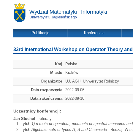
Wydział Matematyki i Informatyki
Uniwersytetu Jagiellońskiego
Publikacje
Konferencje
33rd International Workshop on Operator Theory and 
Kraj
Polska
Miasto
Kraków
Organizator
UJ, AGH, Uniwersytet Rolniczy
Data rozpoczęcia
2022-09-06
Data zakończenia
2022-09-10
Uczestnicy konferencji:
Jan Stochel
- referaty:
Tytuł:
1) n-roots of operators, moments of spectral measures and
Tytuł:
Algebraic sets of types A, B and C coincide
- Rodzaj: W se