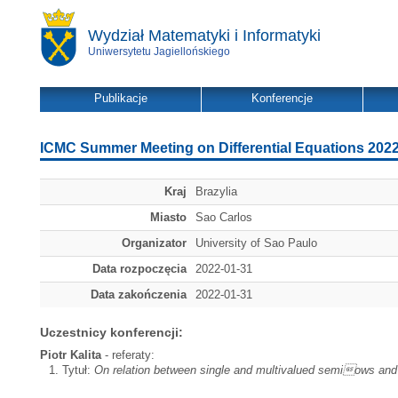
Wydział Matematyki i Informatyki
Uniwersytetu Jagiellońskiego
Publikacje
Konferencje
ICMC Summer Meeting on Differential Equations 202
Kraj
Brazylia
Miasto
Sao Carlos
Organizator
University of Sao Paulo
Data rozpoczęcia
2022-01-31
Data zakończenia
2022-01-31
Uczestnicy konferencji:
Piotr Kalita
- referaty:
Tytuł:
On relation between single and multivalued semiows and t