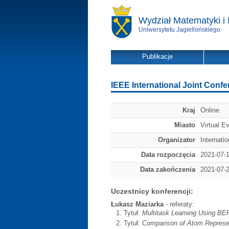
Wydział Matematyki i 
Uniwersytetu Jagiellońskiego
Publikacje
IEEE International Joint Conf
Kraj
Online
Miasto
Virtual E
Organizator
Internati
Data rozpoczęcia
2021-07-
Data zakończenia
2021-07-
Uczestnicy konferencji:
Łukasz Maziarka
- referaty:
Tytuł:
Multitask Learning Using BE
Tytuł:
Comparison of Atom Represent