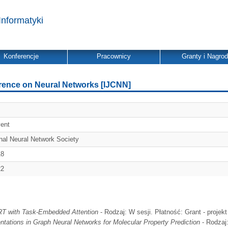
Informatyki
Konferencje
Pracownicy
Granty i Nagro
erence on Neural Networks [IJCNN]
vent
onal Neural Network Society
18
22
RT with Task-Embedded Attention
- Rodzaj: W sesji. Płatność: Grant - projekt
ations in Graph Neural Networks for Molecular Property Prediction
- Rodzaj: