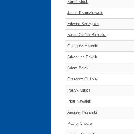
Kamil Kloch
Jacek Krzaczkowski
Edward Szczypka
Iwona Cieślik-Bielecka
Grzegorz Matecki
Arkadiusz Pawlik
Adam Polak
Grzegorz Guśpiel
Patryk Mikos
Piotr Kawałek
Andrzej Pezarski
Maciej Chociej