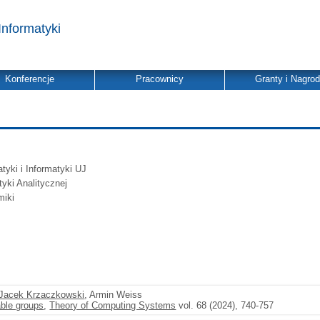
Informatyki
Konferencje
Pracownicy
Granty i Nagro
yki i Informatyki UJ
tyki Analitycznej
miki
Jacek Krzaczkowski
, Armin Weiss
vable groups
,
Theory of Computing Systems
vol. 68 (2024), 740-757