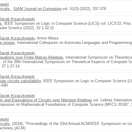
owski
ircuits
,
SIAM Journal on Computing
vol. 51(3) (2022), 337-378
Jacek Krzaczkowski
ts
, IEEE Symposium on Logic in Computer Science [LICS] vol. LICS'22; Proc
ter Science (2022), 32:1-32:11
Jacek Krzaczkowski
, Armin Weiss
ite groups
, International Colloquium on Automata Languages and Programming
Jacek Krzaczkowski
 Equations over Finite Malcev Algebras
, International Symposium on Theoretic
 of the 39th International Symposium on Theoretical Aspects of Computer Sc
, 37:1-37:14
Jacek Krzaczkowski
ar circuits satisfiability
, IEEE Symposium on Logic in Computer Science [LIC
8–590
Jacek Krzaczkowski
ity and Equivalence of Circuits over Nilpotent Algebras
vol. Leibniz Internatio
 Symposium on Mathematical Foundations of Computer Science (MFCS 2018)", 
owski
ircuits
, (2018), "Proceedings of the 33rd Annual ACM/IEEE Symposium on Log
achinery (ACM)