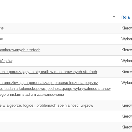
Rola
phs
Kiero
ne
Wyko
monitorowanych strefach
Kiero
 Więzów
Wyko
dzenie poruszających się osób w monitorowanych strefach
Kiero
a umożliwiająca personalizacje procesu leczenia poprzez
Wyko
ce badania kolonoskopowe, podnoszącego wykrywalność stanów
bego o niskim stadium zaawansowania
e w algebrze, logice i problemach spełnialności więzów
Kiero
Kiero
Kiero