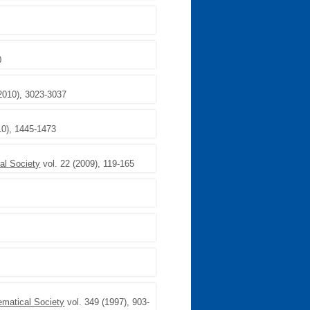
0
2010), 3023-3037
10), 1445-1473
al Society
vol. 22 (2009), 119-165
ematical Society
vol. 349 (1997), 903-