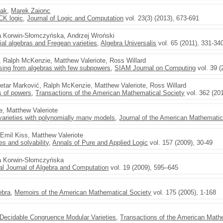
iak
,
Marek Zaionc
CK logic
,
Journal of Logic and Computation
vol. 23(3) (2013), 673-691
na Korwin-Słomczyńska, Andrzej Wroński
ial algebras and Fregean varieties
,
Algebra Universalis
vol. 65 (2011), 331-34
, Ralph McKenzie, Matthew Valeriote, Ross Willard
rising from algebras with few subpowers
,
SIAM Journal on Computing
vol. 39 (
Petar Marković, Ralph McKenzie, Matthew Valeriote, Ross Willard
s of powers
,
Transactions of the American Mathematical Society
vol. 362 (20
e, Matthew Valeriote
e varieties with polynomially many models
,
Journal of the American Mathematic
 Emil Kiss, Matthew Valeriote
es and solvability
,
Annals of Pure and Applied Logic
vol. 157 (2009), 30-49
na Korwin-Słomczyńska
nal Journal of Algebra and Computation
vol. 19 (2009), 595–645
ebra
,
Memoirs of the American Mathematical Society
vol. 175 (2005), 1-168
y Decidable Congruence Modular Varieties
,
Transactions of the American Math