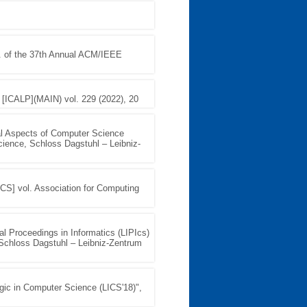
. of the 37th Annual ACM/IEEE
 [ICALP](MAIN) vol. 229 (2022), 20
al Aspects of Computer Science
ience, Schloss Dagstuhl – Leibniz-
S] vol. Association for Computing
nal Proceedings in Informatics (LIPIcs)
Schloss Dagstuhl – Leibniz-Zentrum
ic in Computer Science (LICS'18)",