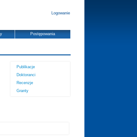
Logowanie
dy
Postępowania
Publikacje
Doktoranci
Recenzje
Granty