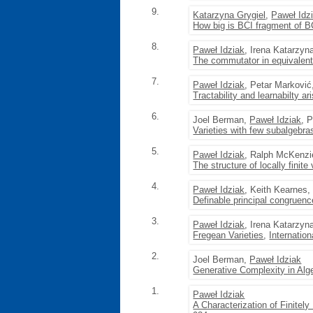
9.
Katarzyna Grygiel
,
Paweł Idz
How big is BCI fragment of B
8.
Paweł Idziak
, Irena Katarzy
The commutator in equivalent
7.
Paweł Idziak
, Petar Marković
Tractability and learnabilty a
6.
Joel Berman,
Paweł Idziak
, 
Varieties with few subalgebra
5.
Paweł Idziak
, Ralph McKenzi
The structure of locally finit
4.
Paweł Idziak
, Keith Kearnes,
Definable principal congruenc
3.
Paweł Idziak
, Irena Katarzy
Fregean Varieties
,
Internatio
2.
Joel Berman,
Paweł Idziak
Generative Complexity in Alg
1.
Paweł Idziak
A Characterization of Finitel