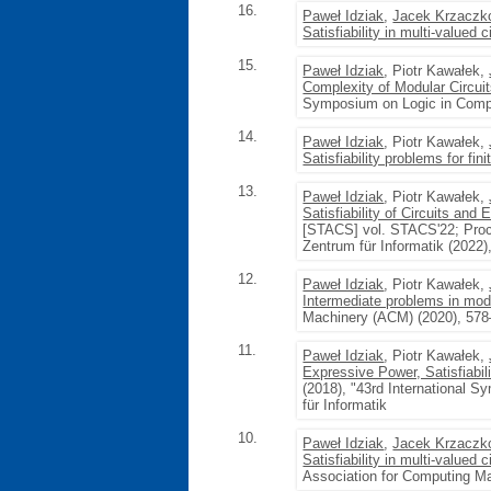
16.
Paweł Idziak
,
Jacek Krzaczk
Satisfiability in multi-valued c
15.
Paweł Idziak
, Piotr Kawałek,
Complexity of Modular Circui
Symposium on Logic in Compu
14.
Paweł Idziak
, Piotr Kawałek,
Satisfiability problems for fin
13.
Paweł Idziak
, Piotr Kawałek,
Satisfiability of Circuits and
[STACS] vol. STACS'22; Proc.
Zentrum für Informatik (2022)
12.
Paweł Idziak
, Piotr Kawałek,
Intermediate problems in modul
Machinery (ACM) (2020), 57
11.
Paweł Idziak
, Piotr Kawałek,
Expressive Power, Satisfiabil
(2018), "43rd International
für Informatik
10.
Paweł Idziak
,
Jacek Krzaczk
Satisfiability in multi-valued c
Association for Computing M