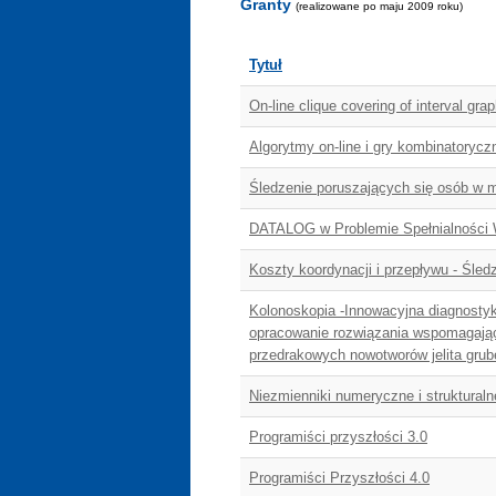
Granty
(realizowane po maju 2009 roku)
Tytuł
On-line clique covering of interval gra
Algorytmy on-line i gry kombinatorycz
Śledzenie poruszających się osób w 
DATALOG w Problemie Spełnialności
Koszty koordynacji i przepływu - Śle
Kolonoskopia -Innowacyjna diagnostyk
opracowanie rozwiązania wspomagają
przedrakowych nowotworów jelita gru
Niezmienniki numeryczne i strukturaln
Programiści przyszłości 3.0
Programiści Przyszłości 4.0