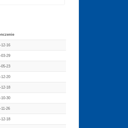
onczenie
-12-16
-03-29
-05-23
-12-20
-12-18
-10-30
-11-26
-12-18