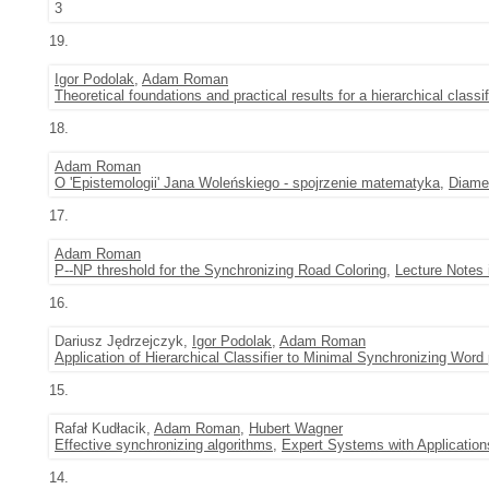
3
19.
Igor Podolak
,
Adam Roman
Theoretical foundations and practical results for a hierarchical classi
18.
Adam Roman
O 'Epistemologii' Jana Woleńskiego - spojrzenie matematyka
,
Diame
17.
Adam Roman
P--NP threshold for the Synchronizing Road Coloring
,
Lecture Notes
16.
Dariusz Jędrzejczyk,
Igor Podolak
,
Adam Roman
Application of Hierarchical Classifier to Minimal Synchronizing Word
15.
Rafał Kudłacik,
Adam Roman
,
Hubert Wagner
Effective synchronizing algorithms
,
Expert Systems with Application
14.