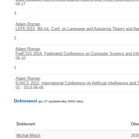
09-17
3.
Adam Roman
.
LATA 2015, 9th Int. Conf. on Language and Autoamta Theory and App
2.
Adam Roman
.
FedCSIS 2014, Federated Conference on Computer Science and Inf
09-10
1.
Adam Roman
.
ICAICS 2012, International Conference on Artificial Intelligence and
01 - 2014-06-06
Doktoranci
(po 27 października 2003 roku)
Doktorant
Otw
Michał Mnich
2016