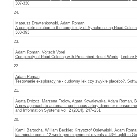
307-330
24.
Mateusz Drewienkowski,
Adam Roman
A complete solution to the complexity of Synchronizing Road Colorin
383-393
23.
Adam Roman
, Vojtech Vorel
Complexity of Road Coloring with Prescribed Reset Words
,
Lecture 
22.
Adam Roman
Testowanie eksploracyjne - cudowny lek czy zwykłe placebo?
, Soft
21.
Agata Dróżdż, Marzena Frołow, Agata Kowalewska,
Adam Roman
,
B
A new approach to automatic continuous artery diameter measurem
and Information Systems vol. 2 (2014), 247–251
20.
Kamil Bartocha
, William Beckler, Krzysztof Osiewalski,
Adam Roma
lastminute.com’s 12-week geo-experiment reveals a 43% uplift in G