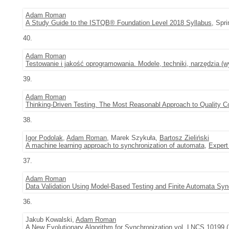
Adam Roman
A Study Guide to the ISTQB® Foundation Level 2018 Syllabus
, Spr
40.
Adam Roman
Testowanie i jakość oprogramowania. Modele, techniki, narzędzia (w
39.
Adam Roman
Thinking-Driven Testing. The Most Reasonabl Approach to Quality Co
38.
Igor Podolak
,
Adam Roman
, Marek Szykuła,
Bartosz Zieliński
A machine learning approach to synchronization of automata
,
Expert
37.
Adam Roman
Data Validation Using Model-Based Testing and Finite Automata Syn
36.
Jakub Kowalski,
Adam Roman
A New Evolutionary Algorithm for Synchronization
vol. LNCS 10199 (2