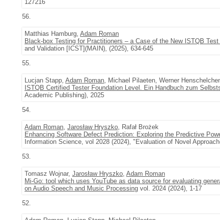
127216
56.
Matthias Hamburg,
Adam Roman
Black-box Testing for Practitioners – a Case of the New ISTQB Test
and Validation [ICST](MAIN), (2025), 634-645
55.
Lucjan Stapp,
Adam Roman
, Michael Pilaeten, Werner Henschelche
ISTQB Certified Tester Foundation Level. Ein Handbuch zum Selbst
Academic Publishing), 2025
54.
Adam Roman
,
Jarosław Hryszko
, Rafał Brożek
Enhancing Software Defect Prediction: Exploring the Predictive Pow
Information Science, vol 2028 (2024), "Evaluation of Novel Approac
53.
Tomasz Wojnar,
Jarosław Hryszko
,
Adam Roman
Mi-Go: tool which uses YouTube as data source for evaluating gene
on Audio Speech and Music Processing
vol. 2024 (2024), 1-17
52.