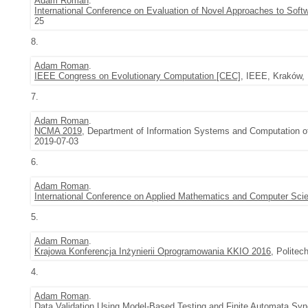
Adam Roman
.
International Conference on Evaluation of Novel Approaches to Sof
25
8.
Adam Roman
.
IEEE Congress on Evolutionary Computation [CEC]
, IEEE, Kraków, 
7.
Adam Roman
.
NCMA 2019
, Department of Information Systems and Computation of 
2019-07-03
6.
Adam Roman
.
International Conference on Applied Mathematics and Computer S
5.
Adam Roman
.
Krajowa Konferencja Inżynierii Oprogramowania KKIO 2016
, Polite
4.
Adam Roman
.
Data Validation Using Model-Based Testing and Finite Automata Syn