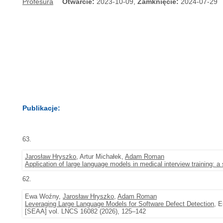
Profesura
Otwarcie:
2023-10-09,
Zamknięcie:
2024-07-29
Publikacje:
63.
Jarosław Hryszko
, Artur Michałek,
Adam Roman
Application of large language models in medical interview training: a
62.
Ewa Woźny,
Jarosław Hryszko
,
Adam Roman
Leveraging Large Language Models for Software Defect Detection
, 
[SEAA] vol. LNCS 16082 (2026), 125–142