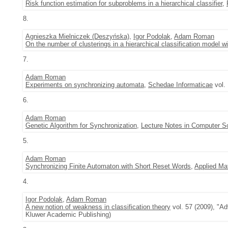
Risk function estimation for subproblems in a hierarchical classifier
,
8.
Agnieszka Mielniczek (Deszyńska)
,
Igor Podolak
,
Adam Roman
On the number of clusterings in a hierarchical classification model w
7.
Adam Roman
Experiments on synchronizing automata
,
Schedae Informaticae
vol. 
6.
Adam Roman
Genetic Algorithm for Synchronization
,
Lecture Notes in Computer S
5.
Adam Roman
Synchronizing Finite Automaton with Short Reset Words
,
Applied Ma
4.
Igor Podolak
,
Adam Roman
A new notion of weakness in classification theory
vol. 57 (2009), "Ad
Kluwer Academic Publishing)