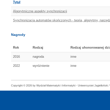
Tytuł
Algorytmiczne aspekty synchronizacji
Synchronizacja automatów skończonych - teoria, algorytmy, narzęd
Nagrody
Rok
Rodzaj
Rodzaj uhonorowanej dzi
2016
nagroda
inne
2022
wyróżnienie
inne
Copyright © 2026 by Wydział Matematyki i Informatyki - Uniwersystet Jagielloński