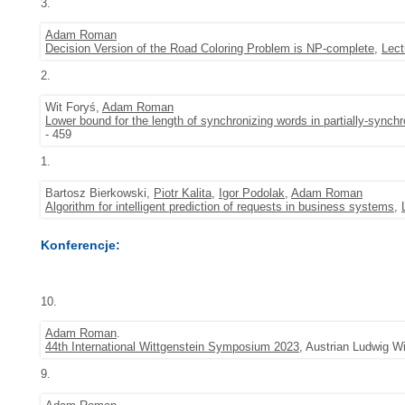
3.
Adam Roman
Decision Version of the Road Coloring Problem is NP-complete
,
Lect
2.
Wit Foryś,
Adam Roman
Lower bound for the length of synchronizing words in partially-synch
- 459
1.
Bartosz Bierkowski,
Piotr Kalita
,
Igor Podolak
,
Adam Roman
Algorithm for intelligent prediction of requests in business systems
,
Konferencje:
10.
Adam Roman
.
44th International Wittgenstein Symposium 2023
, Austrian Ludwig W
9.