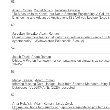
61.
Adam Roman
,
Michał Mnich
,
Jarosław Hryszko
"To Measure Is to Know", but Not in Software Engineering. A Call for
Engineering and Advanced Applications [SEAA] vol. Lecture Notes i
60.
Jarosław Hryszko
,
Adam Roman
Quantum machine learning algorithms in software defect prediction f
cybersecurity", Wydawnictwo Politechniki Śląskiej
59.
Jakub Zelek
,
Adam Roman
Diblob: A Python framework for computations on digraphs as softwar
102452
58.
Maciej Brzeski
,
Adam Roman
Inferring Missing Data Lineage Links from Schema Metadata Using
Databases [VLDB](MAIN), (2025), accepted
57.
Artur Polański
,
Adam Roman
,
Jakub Zelek
Optimal solutions for variants of graph coverage-related problems in 