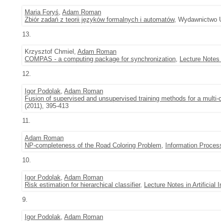
Maria Foryś
,
Adam Roman
Zbiór zadań z teorii języków formalnych i automatów
, Wydawnictwo U
13.
Krzysztof Chmiel,
Adam Roman
COMPAS - a computing package for synchronization
,
Lecture Notes
12.
Igor Podolak
,
Adam Roman
Fusion of supervised and unsupervised training methods for a multi-c
(2011), 395-413
11.
Adam Roman
NP-completeness of the Road Coloring Problem
,
Information Process
10.
Igor Podolak
,
Adam Roman
Risk estimation for hierarchical classifier
,
Lecture Notes in Artificial I
9.
Igor Podolak
,
Adam Roman