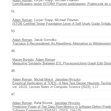
Adam Roman
, Lucjan Stapp, Michael Pilaeten
Certyfikowany tester ISTQB® Poziom podstawowy. Podręcznik do sa
51.
Adam Roman
, Lucjan Stapp, Michael Pilaeten
ISTQB Certified Tester Foundation Level. A Self-Study Guide Syllab
50.
Adam Roman
, Jakub Gomułka
Tractatus 6 Reconsidered: An Algorithmic Alternative to Wittgenstein
49.
Maciej Brzeski
,
Adam Roman
Measuring Similarity Between ETL ProcessesUsing Graph Edit Dist
48.
Adam Roman
,
Michał Mnich
,
Jarosław Hryszko
Empirical Verification of TQED - A New Test Design Heuristic Techn
vol. 14131, Lecture Notes in Computer Science (2023), 1-17
47.
Adam Roman
, Rafał Brożek,
Jarosław Hryszko
Predictive Power of Two Data Flow Metrics in Software Defect Predi
Software Engineering [ENASE], (2023), 114-125