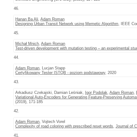
46.
Hanan Ba Ali
,
Adam Roman
Designing Urban Transit Network using Memetic Algorithm
, IEEE Co
45.
Michał Mnich
,
Adam Roman
Test-driven development with mutation testing – an experimental stu
44.
Adam Roman
, Lucjan Stapp
Certyfikowany Tester ISTQB - poziom podstawowy
, 2020
43.
Arkadiusz Czekajski, Damian Leśniak,
Igor Podolak
,
Adam Roman
,
Variational Auto-Encoders for Generating Feature-Preserving Automa
(2019), 171-185
42.
Adam Roman
, Vojtech Vorel
Complexity of road coloring with prescribed reset words
,
Journal of
41.