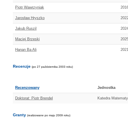
Piotr Wawrzyniak
2016
Jarosław Hryszko
2022
Jakub Ruszil
2024
Maciej Brzeski
2025
Hanan Ba Ali
2021
Recenzje
(po 27 października 2003 roku)
Recenzowany
Jednostka
Doktorat: Piotr Brendel
Katedra Matematyk
Granty
(realizowane po maju 2009 roku)