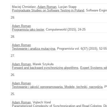
Maciej Chmielarz,
Adam Roman
, Lucjan Stapp
Postgraduate Studies on Software Testing in Poland
, Software Engi
29.
Adam Roman
Programista jako tester
, Computerworld (2015), 24-25
28.
Adam Roman
Testowanie i analiza mutacyjna
, Programista vol. 6(37) (2015), 52-55
27.
Adam Roman
, Marek Szykuła
Forward and backward synchronizing algorithms
,
Expert Systems wit
26.
Adam Roman
Testowanie i jakość oprogramowania. Modele, techniki, narzędzia
, 
25.
Adam Roman
, Vojtech Vorel
Parameterized Complexity of Synchronization and Road Coloring
,
Di